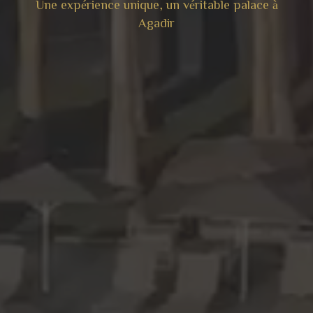
U
n
e
e
x
p
é
r
i
e
n
c
e
u
n
i
q
u
e
,
u
n
v
é
r
i
t
a
b
l
e
p
a
l
a
c
e
à
A
g
a
d
i
r