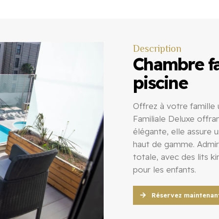
Description
Chambre fa
piscine
Offrez à votre famill
Familiale Deluxe offran
élégante, elle assure
haut de gamme. Admire
totale, avec des lits k
pour les enfants.
Réservez maintenan