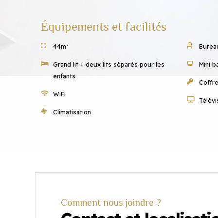
Équipements et facilités
44m²
Bureau
Grand lit + deux lits séparés pour les
Mini b
enfants
Coffre
WiFi
Télévi
Climatisation
Comment nous joindre ?