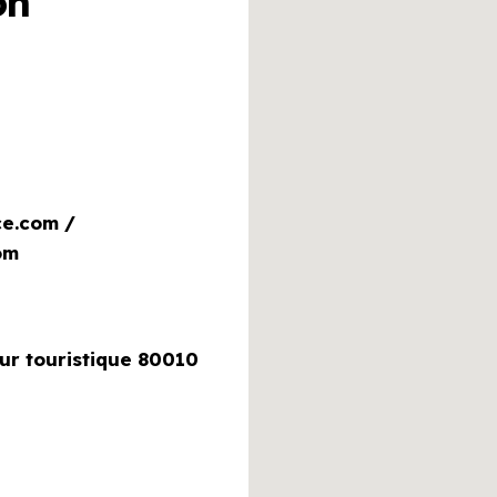
on
e.com /
om
ur touristique 80010